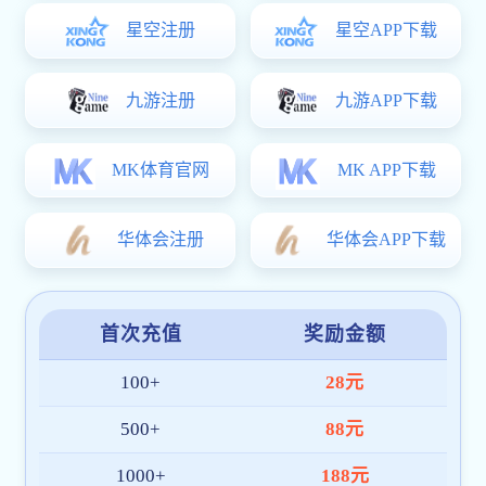
首页
体育热点
正文
在即将到来的季后赛抢七大战中，马刺队将在主场迎战雷霆
队。作为一支历史悠久的球队，马刺在主场表现向来强势，
此役对于他们来说意义非凡。球队不仅希望能够利用主场之
利赢得比赛，还希望能通过这场胜利为球迷们带来激动人心
的回忆。本篇文章将从四个方面进行分析：首先是马刺的主
场优势，其次是两队近期状态对比，然后探讨关键球员的表
现，最后关注教练策略与战术布置。希望借此深度解析，为
球迷们展现出本场比赛的重要性与精彩看点。
1、马刺的主场优势
马刺队作为NBA历史上最成功的球队之一，在主场作战时具
有无可比拟的优势。圣安东尼奥市民热爱篮球，每当比赛
日，AT&T中心总是座无虚席，观众热情高涨，这种氛围无疑