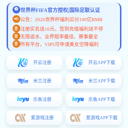
斯基拉透露托莫里在米兰前景不明续约谈判仍在进行中
2026-08-03
14 次浏览
郭艾伦感慨年轻球员的活力与赢球的快感反思平淡生活
的无趣与乏味
2026-08-01
25 次浏览