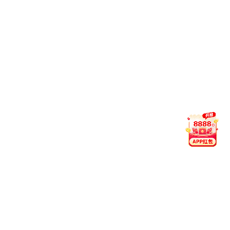
申京季后赛表现数据分析合同情况揭示未来发展潜力与
挑战
2026-07-04
84 次浏览