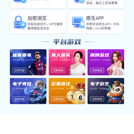
荷兰与日本对决分析：身价差距显著平均年龄相近
2026-07-26
53 次浏览