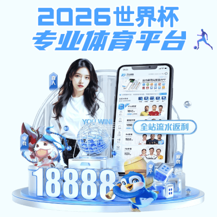
注册入口
首页
体育热点
全部
最新
热门
推荐